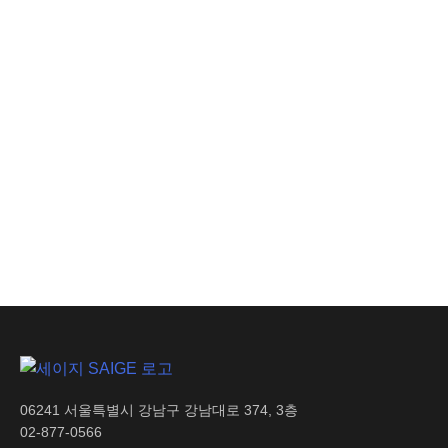
이동식 CCTV만 믿어도
될까? 녹화 너머,
실시간으로 위험을 잡는
조건
AI 인사이트
생산 손실 비용 절감으로
기업 수익성 극대화
06241 서울특별시 강남구 강남대로 374, 3층
02-877-0566