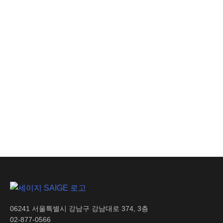
안전 인사이트
이동식 CCTV만 믿어도
될까? 녹화 너머,
실시간으로 위험을 잡는
조건
AI 인사이트
생산 손실 비용 절감으로
기업 수익성 극대화
06241 서울특별시 강남구 강남대로 374, 3층
02-877-0566