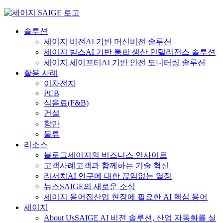
Skip
to
content
솔루션
세이지 비전
AI 기반 머신비전 솔루션
세이지 빔스
AI 기반 통합 생산 인텔리전스 솔루션
세이지 세이프티
AI 기반 안전 모니터링 솔루션
활용 사례
이차전지
PCB
식음료
(F&B)
건설
항만
물류
리소스
블로그
세이지의 비즈니스 인사이트
고객사례
고객과 함께하는 기술 혁신
리서치
AI 연구에 대한 끊임없는 열정
뉴스
SAIGE의 새로운 소식
세이지 용어집
산업 현장에 필요한 AI 핵심 용어
세이지
About Us
SAIGE AI 비전 솔루션, 산업 자동화를 실