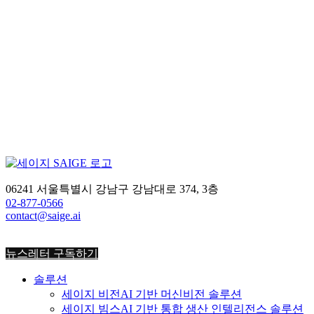
“현장에서 답을 찾는 연구소를 만들고 있어요”
윤석호 연구소장이 말하는 2차 산업 AI 기술의
핵심
AI 머신비전 학계에서는 공개된 데이터셋으로 0.1% 단
위의 정확도로 경쟁합니다. 하지만 제조 현장에 적용되
는 AI 머신비전 기술은 다릅니다. 정형화된 데이터가 아
닌, 제조 현장의 데이터로 세상에 없던 문제를 해결해야
하기 때문인데요. 이처럼 제조 및 건설 분야에서는 AI가
검출율을 1%만 높여도 현장의 게임 체인저가 됩니다. 대
기업 S사부터 T사까지, 세계적인 기업은 세이지 AI 머신
비전 솔루션으로 2차 산업 현장을 혁신하고 […]
06241 서울특별시 강남구 강남대로 374, 3층
팀스토리
02-877-0566
2025-08-26
contact@saige.ai
뉴스레터 구독하기
솔루션
세이지 비전
AI 기반 머신비전 솔루션
세이지 빔스
AI 기반 통합 생산 인텔리전스 솔루션