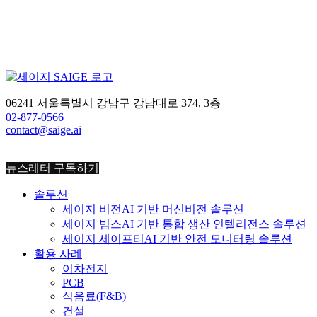
세이지에게 어떤 의미를 가지고 있는지, 핵심가치를 새
롭게 정립한 이유와 그 내용에 대해 소개할게요! 세이지
는 구성원이 온보딩하는 순간부터 오프보딩에 이르기까
지의 여정을 함께 하며, 이 과정이 단순한 일의 연속이 아
닌 하나의 목표를 향해 나아가는 의미있는 과정이라고
생각해요. 이 여정에서 각자의 […]
06241 서울특별시 강남구 강남대로 374, 3층
팀스토리
02-877-0566
2024-11-22
contact@saige.ai
뉴스레터 구독하기
솔루션
세이지 비전
AI 기반 머신비전 솔루션
세이지 빔스
AI 기반 통합 생산 인텔리전스 솔루션
세이지 세이프티
AI 기반 안전 모니터링 솔루션
활용 사례
이차전지
PCB
식음료
(F&B)
건설