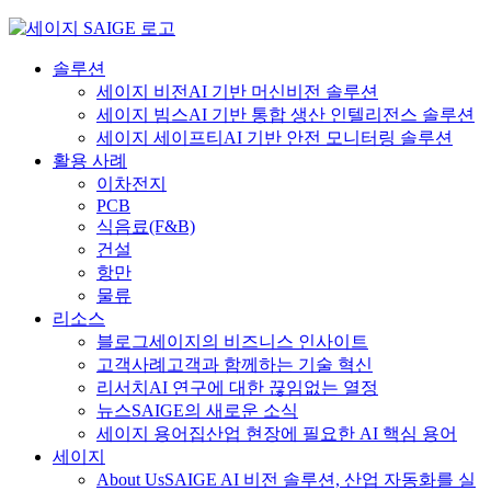
Skip
to
content
솔루션
세이지 비전
AI 기반 머신비전 솔루션
세이지 빔스
AI 기반 통합 생산 인텔리전스 솔루션
세이지 세이프티
AI 기반 안전 모니터링 솔루션
활용 사례
이차전지
PCB
식음료
(F&B)
건설
항만
물류
리소스
블로그
세이지의 비즈니스 인사이트
고객사례
고객과 함께하는 기술 혁신
리서치
AI 연구에 대한 끊임없는 열정
뉴스
SAIGE의 새로운 소식
세이지 용어집
산업 현장에 필요한 AI 핵심 용어
세이지
About Us
SAIGE AI 비전 솔루션, 산업 자동화를 실