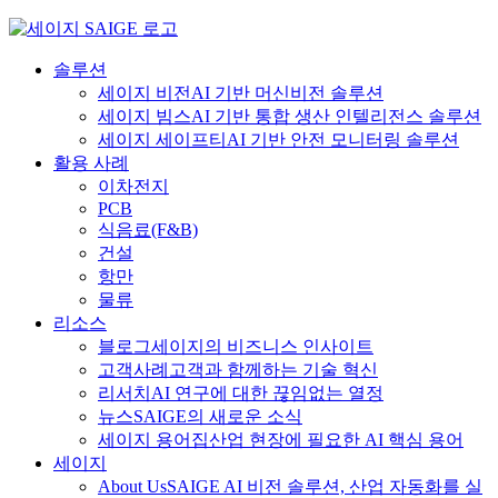
Skip
to
content
솔루션
세이지 비전
AI 기반 머신비전 솔루션
세이지 빔스
AI 기반 통합 생산 인텔리전스 솔루션
세이지 세이프티
AI 기반 안전 모니터링 솔루션
활용 사례
이차전지
PCB
식음료
(F&B)
건설
항만
물류
리소스
블로그
세이지의 비즈니스 인사이트
고객사례
고객과 함께하는 기술 혁신
리서치
AI 연구에 대한 끊임없는 열정
뉴스
SAIGE의 새로운 소식
세이지 용어집
산업 현장에 필요한 AI 핵심 용어
세이지
About Us
SAIGE AI 비전 솔루션, 산업 자동화를 실