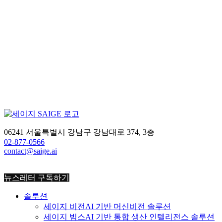
없이 시작하는 법
야간에 사고가 더 많이 나는 이유가 있습니다 공장에서
사고가 가장 많이 나는 시간은 언제일까요?많은 분들이
작업이 몰리는 주간을 떠올리지만, 실제 데이터는 다른
이야기를 합니다. 근로복지공단 자료에 따르면 2022년 1
월부터 2025년 6월까지 야간(오후 10시~오전 6시) 시간
대에 사망해 산재로 인정된 노동자는 총 220명입니다. 특
히 새벽 3시부터 6시 사이에 사고가 집중되는 것으로 나
타났는데요. 서울지역 야간 산재 사망사고 분석에서도
[…]
안전 인사이트
06241 서울특별시 강남구 강남대로 374, 3층
2026-05-15
02-877-0566
contact@saige.ai
1
2
3
…
6
다음 »
뉴스레터 구독하기
솔루션
세이지 비전
AI 기반 머신비전 솔루션
세이지 빔스
AI 기반 통합 생산 인텔리전스 솔루션