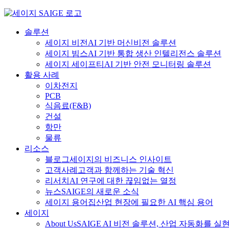
Skip
to
content
솔루션
세이지 비전
AI 기반 머신비전 솔루션
세이지 빔스
AI 기반 통합 생산 인텔리전스 솔루션
세이지 세이프티
AI 기반 안전 모니터링 솔루션
활용 사례
이차전지
PCB
식음료
(F&B)
건설
항만
물류
리소스
블로그
세이지의 비즈니스 인사이트
고객사례
고객과 함께하는 기술 혁신
리서치
AI 연구에 대한 끊임없는 열정
뉴스
SAIGE의 새로운 소식
세이지 용어집
산업 현장에 필요한 AI 핵심 용어
세이지
About Us
SAIGE AI 비전 솔루션, 산업 자동화를 실