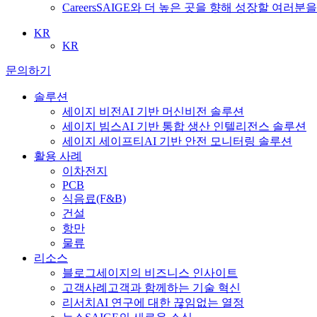
Careers
SAIGE와 더 높은 곳을 향해 성장할 여러분
KR
KR
문의하기
솔루션
세이지 비전
AI 기반 머신비전 솔루션
세이지 빔스
AI 기반 통합 생산 인텔리전스 솔루션
세이지 세이프티
AI 기반 안전 모니터링 솔루션
활용 사례
이차전지
PCB
식음료
(F&B)
건설
항만
물류
리소스
블로그
세이지의 비즈니스 인사이트
고객사례
고객과 함께하는 기술 혁신
리서치
AI 연구에 대한 끊임없는 열정