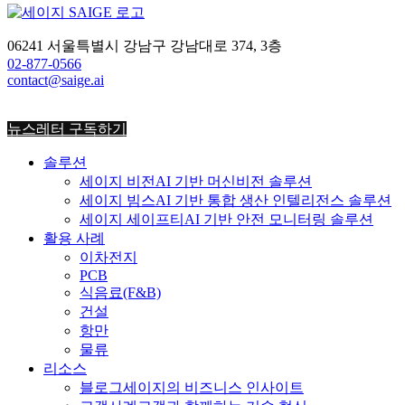
세이지, 독일서 머신 비전 공개
06241 서울특별시 강남구 강남대로 374, 3층
2024-10-08
02-877-0566
contact@saige.ai
« 이전
1
…
3
4
5
뉴스레터 구독하기
솔루션
세이지 비전
AI 기반 머신비전 솔루션
세이지 빔스
AI 기반 통합 생산 인텔리전스 솔루션
세이지 세이프티
AI 기반 안전 모니터링 솔루션
활용 사례
이차전지
PCB
식음료
(F&B)
건설
항만
물류
리소스
블로그
세이지의 비즈니스 인사이트