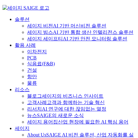
Skip
to
content
솔루션
세이지 비전
AI 기반 머신비전 솔루션
세이지 빔스
AI 기반 통합 생산 인텔리전스 솔루션
세이지 세이프티
AI 기반 안전 모니터링 솔루션
활용 사례
이차전지
PCB
식음료
(F&B)
건설
항만
물류
리소스
블로그
세이지의 비즈니스 인사이트
고객사례
고객과 함께하는 기술 혁신
리서치
AI 연구에 대한 끊임없는 열정
뉴스
SAIGE의 새로운 소식
세이지 용어집
산업 현장에 필요한 AI 핵심 용어
세이지
About Us
SAIGE AI 비전 솔루션, 산업 자동화를 실