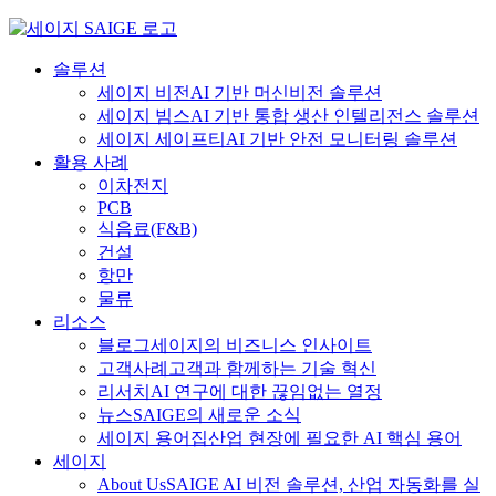
Skip
to
content
솔루션
세이지 비전
AI 기반 머신비전 솔루션
세이지 빔스
AI 기반 통합 생산 인텔리전스 솔루션
세이지 세이프티
AI 기반 안전 모니터링 솔루션
활용 사례
이차전지
PCB
식음료
(F&B)
건설
항만
물류
리소스
블로그
세이지의 비즈니스 인사이트
고객사례
고객과 함께하는 기술 혁신
리서치
AI 연구에 대한 끊임없는 열정
뉴스
SAIGE의 새로운 소식
세이지 용어집
산업 현장에 필요한 AI 핵심 용어
세이지
About Us
SAIGE AI 비전 솔루션, 산업 자동화를 실