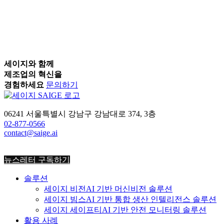
비전언어모델(VLM)이 필요한 이유: 오탐은 ‘그냥 헛알
람’이 아닙니다 많은 현장이 오탐을 ‘어쩔 수 없는 불편’
정도로 여깁니다. 하지만 회계의 눈으로 보면 다릅니다.
알람 하나하나가 관제 담당자의 시간을 쓰고, 그 시간은
곧 인건비입니다. 게다가 거짓 알람이 쌓이면 진짜 위험
을 놓칠 확률이 올라가고, 사고 한 번의 비용은 인건비와
세이지와 함께
비교할 수 없죠. 즉, 오탐은 단순한 성능 문제가 아니라
제조업의 혁신을
운영비와 […]
경험하세요
문의하기
2026-06-16
06241 서울특별시 강남구 강남대로 374, 3층
02-877-0566
contact@saige.ai
뉴스레터 구독하기
솔루션
세이지 비전
AI 기반 머신비전 솔루션
세이지 빔스
AI 기반 통합 생산 인텔리전스 솔루션
세이지 세이프티
AI 기반 안전 모니터링 솔루션
활용 사례