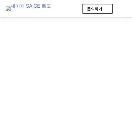
문의하기
Skip
to
content
팀스토리
2025-08-29 18:12