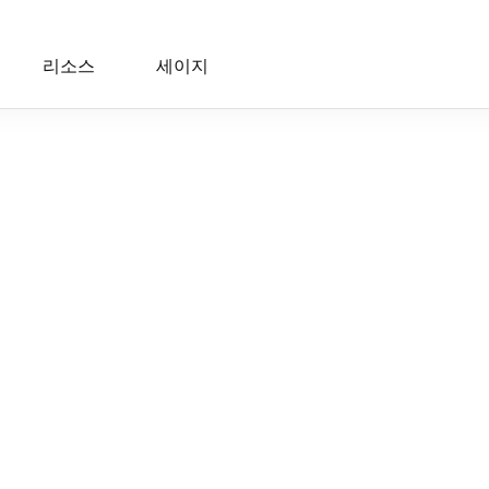
리소스
세이지
 10:36