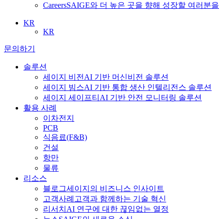
Careers
SAIGE와 더 높은 곳을 향해 성장할 여러분
KR
KR
문의하기
솔루션
세이지 비전
AI 기반 머신비전 솔루션
세이지 빔스
AI 기반 통합 생산 인텔리전스 솔루션
세이지 세이프티
AI 기반 안전 모니터링 솔루션
활용 사례
이차전지
PCB
식음료
(F&B)
건설
항만
물류
리소스
블로그
세이지의 비즈니스 인사이트
고객사례
고객과 함께하는 기술 혁신
리서치
AI 연구에 대한 끊임없는 열정