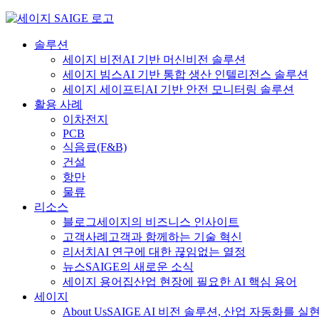
Skip
to
content
솔루션
세이지 비전
AI 기반 머신비전 솔루션
세이지 빔스
AI 기반 통합 생산 인텔리전스 솔루션
세이지 세이프티
AI 기반 안전 모니터링 솔루션
활용 사례
이차전지
PCB
식음료
(F&B)
건설
항만
물류
리소스
블로그
세이지의 비즈니스 인사이트
고객사례
고객과 함께하는 기술 혁신
리서치
AI 연구에 대한 끊임없는 열정
뉴스
SAIGE의 새로운 소식
세이지 용어집
산업 현장에 필요한 AI 핵심 용어
세이지
About Us
SAIGE AI 비전 솔루션, 산업 자동화를 실