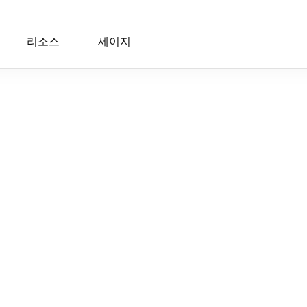
리소스
세이지
 17:16