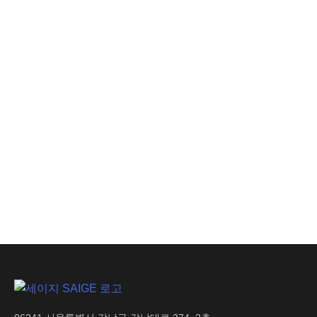
안전 인사이트
이동식 CCTV만 믿어도
될까? 녹화 너머,
실시간으로 위험을 잡는
조건
AI 인사이트
생산 손실 비용 절감으로
기업 수익성 극대화