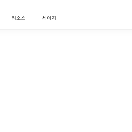
리소스
세이지
 10:55