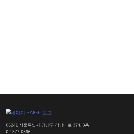
안전 인사이트
이동식 CCTV만 믿어도
될까? 녹화 너머,
실시간으로 위험을 잡는
조건
AI 인사이트
생산 손실 비용 절감으로
기업 수익성 극대화
06241 서울특별시 강남구 강남대로 374, 3층
02-877-0566