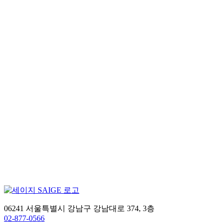
다. 현장의 작은 실수 한 번으로 제품 전량 폐기 및 회수,
시장 신뢰 하락으로까지 이어질 수 있죠. 그러나 식품의
약품안전처(이하 식약처) 자료에 따르면 최근 3년간 회
수·폐기된 의약품 1,504건 중 약 88%(1,322건)가 품질 부
적합, 불순물 초과, 절차 미준수 등 사유로 발생했습니다.
[…]
제조 인사이트
2025-07-07
제조업에 특화된 MLOps의 필요성
제조업에 특화된 MLOps의 필요성 요즘 모든 분야에서
인공지능(AI)이 화제입니다. 제조업도 예외는 아니죠. AI
를 도입해 공정을 자동화하려는 시도는 최근 들어 더욱
활발하게 진행되고 있습니다. 그런데 잘 만들어진 AI 모
델을 도입하면 모든 문제가 해결될 것 같지만, 현실은 그
렇지 않습니다. 아무리 잘 만든 AI 모델이라도 시간이 지
나면 성능이 떨어지기 마련입니다. 가장 큰 원인은 새로
운 데이터가 지속적으로 유입되면서 데이터의 […]
06241 서울특별시 강남구 강남대로 374, 3층
테크
02-877-0566