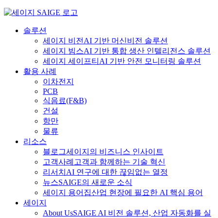
Skip
to
content
솔루션
세이지 비전
AI 기반 머신비전 솔루션
세이지 빔스
AI 기반 통합 생산 인텔리전스 솔루션
세이지 세이프티
AI 기반 안전 모니터링 솔루션
활용 사례
이차전지
PCB
식음료
(F&B)
건설
항만
물류
리소스
블로그
세이지의 비즈니스 인사이트
고객사례
고객과 함께하는 기술 혁신
리서치
AI 연구에 대한 끊임없는 열정
뉴스
SAIGE의 새로운 소식
세이지 용어집
산업 현장에 필요한 AI 핵심 용어
세이지
About Us
SAIGE AI 비전 솔루션, 산업 자동화를 실