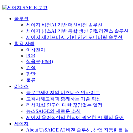
Skip
to
content
솔루션
세이지 비전
AI 기반 머신비전 솔루션
세이지 빔스
AI 기반 통합 생산 인텔리전스 솔루션
세이지 세이프티
AI 기반 안전 모니터링 솔루션
활용 사례
이차전지
PCB
식음료
(F&B)
건설
항만
물류
리소스
블로그
세이지의 비즈니스 인사이트
고객사례
고객과 함께하는 기술 혁신
리서치
AI 연구에 대한 끊임없는 열정
뉴스
SAIGE의 새로운 소식
세이지 용어집
산업 현장에 필요한 AI 핵심 용어
세이지
About Us
SAIGE AI 비전 솔루션, 산업 자동화를 실