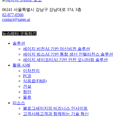
2026-04-30
06241 서울특별시 강남구 강남대로 374, 3층
02-877-0566
contact@saige.ai
뉴스레터 구독하기
솔루션
세이지 비전
AI 기반 머신비전 솔루션
세이지 빔스
AI 기반 통합 생산 인텔리전스 솔루션
세이지 세이프티
AI 기반 안전 모니터링 솔루션
활용 사례
이차전지
PCB
식음료
(F&B)
건설
항만
물류
리소스
블로그
세이지의 비즈니스 인사이트
고객사례
고객과 함께하는 기술 혁신